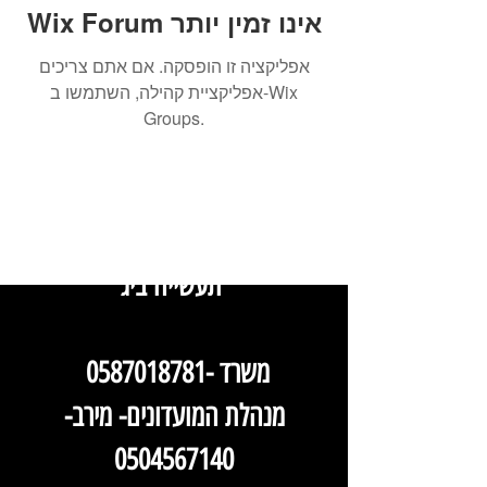
Wix Forum אינו זמין יותר
אפליקציה זו הופסקה. אם אתם צריכים
אפליקציית קהילה, השתמשו ב-Wix
Groups.
המועדון בכרכור - המושב 42
המועדון בפרדס חנה - תדהר, אזור
תעשייה ביג
- משרד
0587018781
​
מנהלת המועדונים- מירב-
0504567140