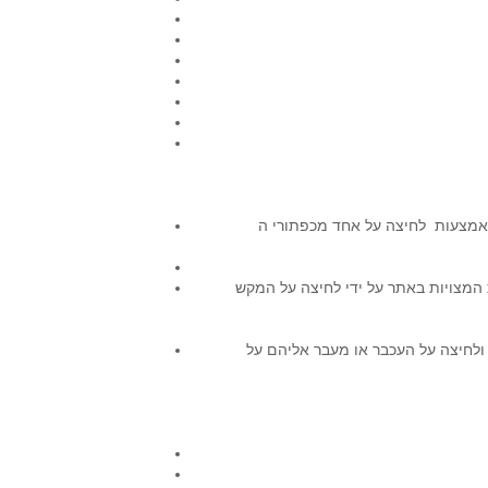
” ביחד עם גלגלת העכבר או ביחד עם הסימן “+” עבור הגדלה או ביחד
תר על ידי לחיצה על המקש “TAB”. כל לחיצה
 ולחיצה על העכבר או מעבר אליהם על