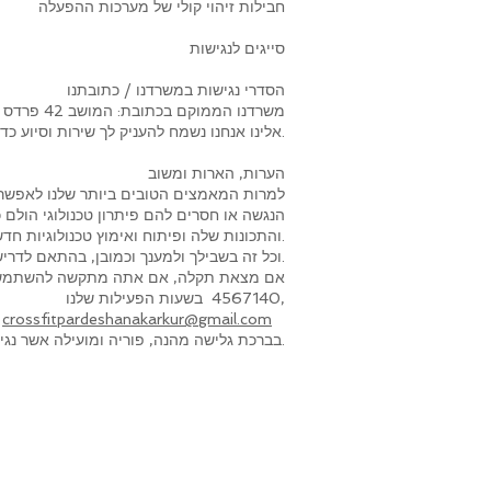
חבילות זיהוי קולי של מערכות ההפעלה
סייגים לנגישות
הסדרי נגישות במשרדנו / כתובתנו
משרדנו ה
אלינו אנחנו נשמח להעניק לך שירות וסיוע כדי לאפשר לך להיכנס אל בית העסק בצורה נוחה בכל עת - יש ליצור קשר עם צוות המועדון ותקבלו עזרה והכוונה בנושא.
הערות, הארות ומשוב
למרות המאמצים הטובים ביותר שלנו לאפשר ל
הנגשה או חסרים להם פיתרון טכנולוגי הולם 
והתכונות שלה ופיתוח ואימוץ טכנולוגיות חדשות. כל זה נועד להגיע לרמת הנגישות האופטימלית, בעקבות התקדמות טכנולוגית.
וכל זה בשבילך ולמענך וכמובן, בהתאם לדרישות החוק המשתנות.
4567140 בשעות הפעילות שלנו,
crossfitpardeshanakarkur@gmail.com
באמצ
בברכת גלישה מהנה, פוריה ומועילה אשר נגישה לך תמיד. צוות קרוספיט פרדס חנה כרכור.