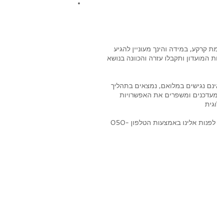
מים בקומת קרקע, במידה והינך מעוניין להגיע
ינם נגישים במלואם, נמצאים בתהליך
, מעדכנים ומשפרים את האפשרויות
אם מצאת תקלה, אם אתה מתקשה להשתמש בהיבט כלשהו באתר או אם יש לך רעיונות לשיפור, נשמח לשמוע ממך. תוכל לפנות אלינו באמצעות הטלפון 050-