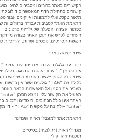
הקישורים באתר ברורים ומסבירים להיכן מוע
קישורים בתחילת הדף המאפשרים דילוג לתוכ
תיאור טקסטואלי לתמונות ואייקונים עבור טכנו
התאמת האתר לסביבות עבודה ברזולוציות שונ
כפתורי עצירה והפעלה של גלריות סרטונים
הוטמעו חוקי ARIA העוזרים לפרש את תוכן האתר בצורה מדו
הנגשת תפריטים, טפסים ושדות, היררכיית כות
שינוי תצוגה באתר
עם הסימן “-” עבור הקטנת התצוגה. כל לחיצה 
שינוי גודל הגופן ייעשה באמצעות שימוש בת
גולשים אשר אין ברשותן עכבר
תעביר את הסמן אל האפשרות הבאה באתר
לחיצה על מקש ה- “Enter” תפעיל את הקישור עליו נמצא הסמן
האתר אינו כולל הבהובים, ריצודים ותכנים 
ידי מקש ה- “TAB” ולחיצה על מקש ה- “Enter"
התאמת אתר למוגבלי ראייה ושמיעה
מגדילי ראות (רזולוציה) בסיסיים
תוכנות זיהוי קולי