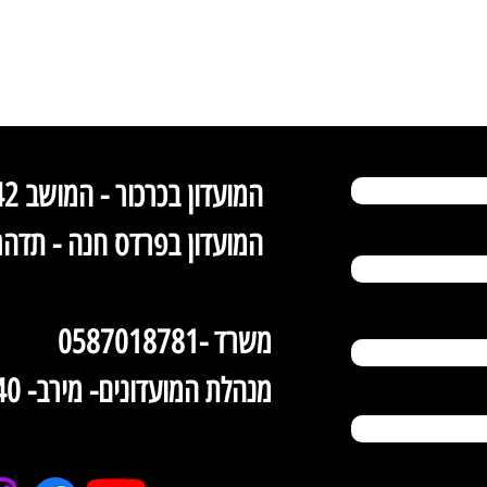
המועדון בכרכור - המושב 42
המועדון בפרדס חנה - תדהר, אזור תעשייה ביג
​ 0587018781- משרד
מנהלת המועדונים- מירב- 0504567140