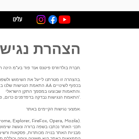
עלינו
הצהרת נגישו
חברת בולדוזרס פיטנס אנד פוד בע"מ הינה חברה למתן שירותים/מוצרים בתחום הכושר.
בהצהרה זו מטרתנו לייעל את השימוש ולשפר את השירות שלנו בכל הנוגע לנגישות ושוויון זכויות לאנשים בעלי מוגבלויות.
והתאמות שבוצעו במסמך התקן הישראלי.
התאמת הנגישות נבדקה בדפדפנים כרום, פיירפוקס, ספארי, מוזילה ואדג'.
אמצעי נגישות הקיימים באתר:
תמיכה בכל הדפדפנים התקניים המקובלים (כמו e, Explorer, FireFox, Opera, Mozila
תכני האתר נכתבו בשפה ברורה ונעשה שימוש
מבניות האתר בנויה מכותרות, פסקאות ורשימ
התמצאות באתר היא פשוטה ונוחה וכוללת תפר